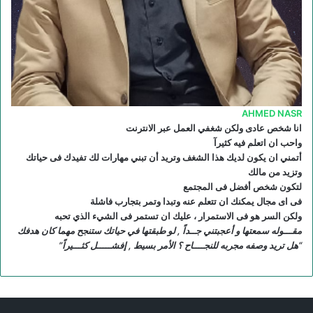
R
S
S
AHMED NASR
انا شخص عادى ولكن شغفي العمل عبر الانترنت
واحب ان اتعلم فيه كثيرآ
أتمني ان يكون لديك هذا الشغف وتريد أن تبني مهارات لك تفيدك فى حياتك
وتزيد من مالك
لتكون شخص أفضل فى المجتمع
فى اى مجال يمكنك ان تتعلم عنه وتبدا وتمر بتجارب فاشلة
ولكن السر هو فى الاستمرار ، عليك ان تستمر فى الشيء الذي تحبه
مقـــوله سمعتها و أعجبتني جــداً , لو طبقتها في حياتك ستنجح مهما كان هدفك
“هل تريد وصفه مجربه للنجــــاح ؟ الأمر بسيط , إفشـــــل كثـــيراً”