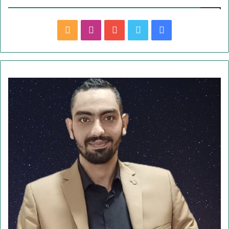
ف
ت
ي
ا
م
ي
و
و
ن
ل
س
ي
ت
س
خ
ب
ت
ي
ت
ص
و
ر
و
ق
ا
ك
ب
ر
ل
ا
م
م
و
ق
ع