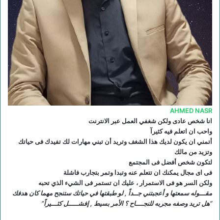
ع
R
S
S
AHMED NASR
انا شخص عادى ولكن شغفي العمل عبر الانترنت
واحب ان اتعلم فيه كثيرآ
أتمني ان يكون لديك هذا الشغف وتريد أن تبني مهارات لك تفيدك فى حياتك
وتزيد من مالك
لتكون شخص أفضل فى المجتمع
فى اى مجال يمكنك ان تتعلم عنه وتبدا وتمر بتجارب فاشلة
ولكن السر هو فى الاستمرار ، عليك ان تستمر فى الشيء الذي تحبه
مقـــوله سمعتها و أعجبتني جــداً , لو طبقتها في حياتك ستنجح مهما كان هدفك
“هل تريد وصفه مجربه للنجــــاح ؟ الأمر بسيط , إفشـــــل كثـــيراً”