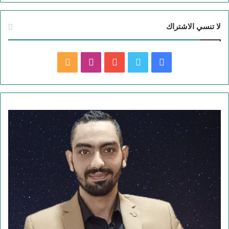
لا تنسي الاشتراك
ف
ت
ي
ا
م
ي
و
و
ن
ل
س
ي
ت
س
خ
ب
ت
ي
ت
ص
و
ر
و
ق
ا
ك
ب
ر
ل
ا
م
م
و
ق