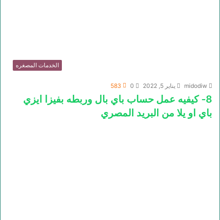
الخدمات المصغره
midodiw
يناير 5, 2022
0
583
8- كيفيه عمل حساب باي بال وربطه بفيزا ايزي
باي او يلا من البريد المصري