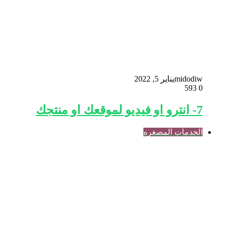
midodiw
يناير 5, 2022
593
0
7- انترو او فيديو لموقعك او منتجك
الخدمات المصغره