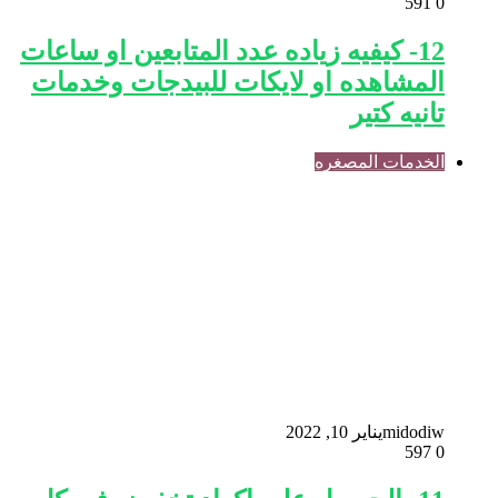
591
0
12- كيفيه زياده عدد المتابعين او ساعات
المشاهده او لايكات للبيدجات وخدمات
تانيه كتير
الخدمات المصغره
midodiw
يناير 10, 2022
597
0