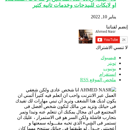
او لايكات للبيدجات وخدمات تانيه كتير
يناير 10, 2022
إنضم لقناتنا
لا تنسي الاشتراك
فيسبوك
تويتر
يوتيوب
انستقرام
ملخص الموقع RSS