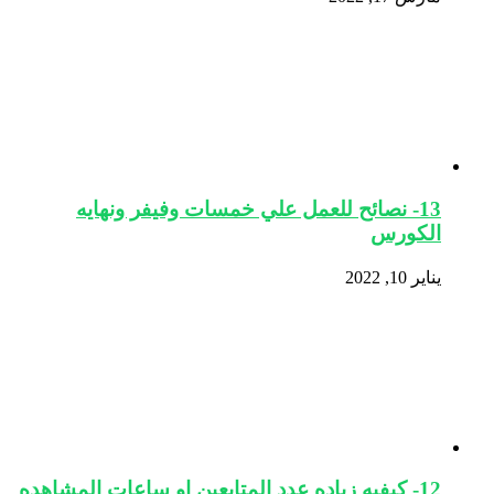
13- نصائح للعمل علي خمسات وفيفر ونهايه
الكورس
يناير 10, 2022
12- كيفيه زياده عدد المتابعين او ساعات المشاهده