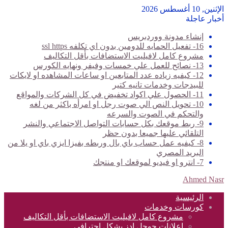
الإثنين, 10 أغسطس 2026
أخبار عاجلة
إنشاء مدونة ووردبريس
16- تفعيل الحمايه للدومين بدون اي تكلفه ssl https
مشروع كامل لافيليت الاستضافات بأقل التكاليف
13- نصائح للعمل علي خمسات وفيفر ونهايه الكورس
12- كيفيه زياده عدد المتابعين او ساعات المشاهده او لايكات
للبيدجات وخدمات تانيه كتير
11- الحصول علي اكواد تخفيض في كل الشركات والمواقع
10- تحويل النص الي صوت رجل او امرأه باكثر من لغه
والتحكم في الصوت والسرعه
9- ربط موقعك بكل حسابات التواصل الاجتماعي والنشر
التلقائي عليها جميعا بدون حظر
8- كيفيه عمل حساب باي بال وربطه بفيزا ايزي باي او يلا من
البريد المصري
7- انترو او فيديو لموقعك او منتجك
Ahmed Nasr
الرئيسية
كورسات وخدمات
مشروع كامل لافيليت الاستضافات بأقل التكاليف
اعلانات جوجل ادز بشكل احترافي