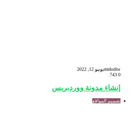
midodiw
يونيو 12, 2022
743
0
إنشاء مدونة ووردبريس
تصميم المواقع