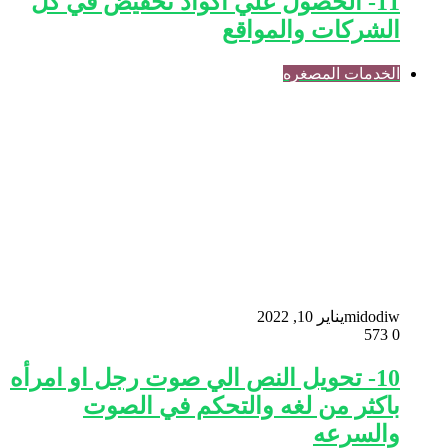
11- الحصول علي اكواد تخفيض في كل
الشركات والمواقع
الخدمات المصغره
midodiw
يناير 10, 2022
573
0
10- تحويل النص الي صوت رجل او امرأه
باكثر من لغه والتحكم في الصوت
والسرعه