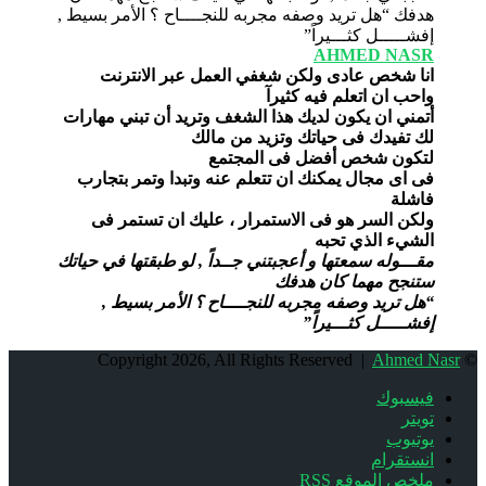
AHMED NASR
انا شخص عادى ولكن شغفي العمل عبر الانترنت
واحب ان اتعلم فيه كثيرآ
أتمني ان يكون لديك هذا الشغف وتريد أن تبني مهارات
لك تفيدك فى حياتك وتزيد من مالك
لتكون شخص أفضل فى المجتمع
فى اى مجال يمكنك ان تتعلم عنه وتبدا وتمر بتجارب
فاشلة
ولكن السر هو فى الاستمرار ، عليك ان تستمر فى
الشيء الذي تحبه
مقـــوله سمعتها و أعجبتني جــداً , لو طبقتها في حياتك
ستنجح مهما كان هدفك
“هل تريد وصفه مجربه للنجــــاح ؟ الأمر بسيط ,
إفشـــــل كثـــيراً”
Ahmed Nasr
© Copyright 2026, All Rights Reserved |
فيسبوك
تويتر
يوتيوب
انستقرام
ملخص الموقع RSS