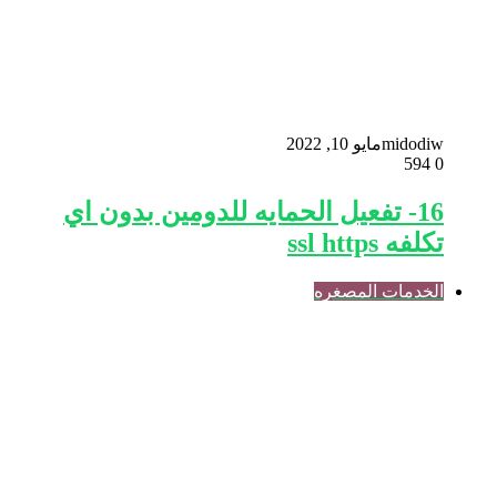
midodiw
مايو 10, 2022
594
0
16- تفعيل الحمايه للدومين بدون اي
تكلفه ssl https
الخدمات المصغره