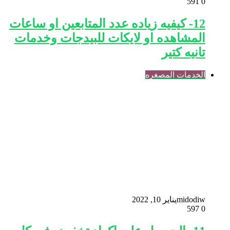
591
0
12- كيفيه زياده عدد المتابعين او ساعات
المشاهده او لايكات للبيدجات وخدمات
تانيه كتير
الخدمات المصغره
midodiw
يناير 10, 2022
597
0