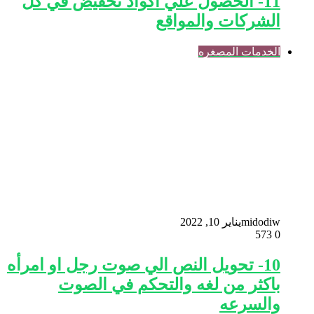
11- الحصول علي اكواد تخفيض في كل
الشركات والمواقع
الخدمات المصغره
midodiw
يناير 10, 2022
573
0
10- تحويل النص الي صوت رجل او امرأه
باكثر من لغه والتحكم في الصوت
والسرعه