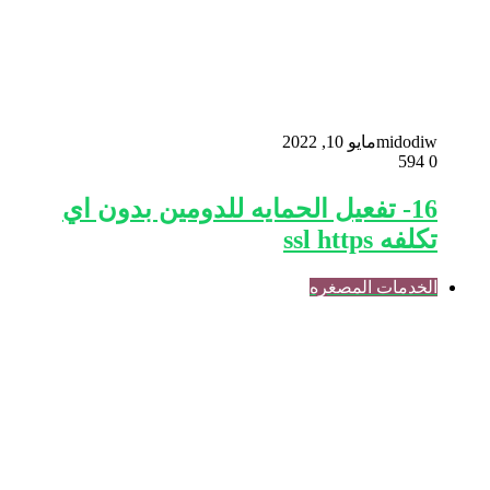
midodiw
مايو 10, 2022
594
0
16- تفعيل الحمايه للدومين بدون اي
تكلفه ssl https
الخدمات المصغره