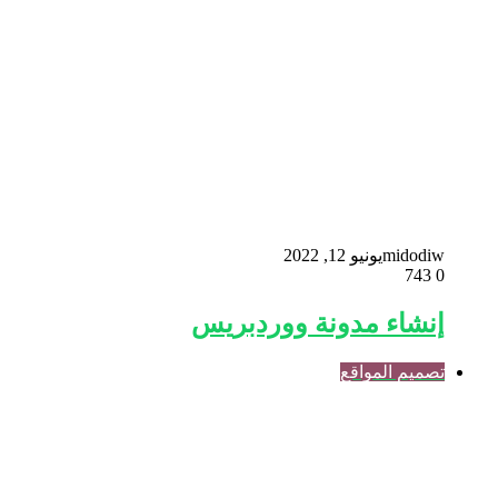
midodiw
يونيو 12, 2022
743
0
إنشاء مدونة ووردبريس
تصميم المواقع