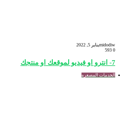
midodiw
يناير 5, 2022
593
0
7- انترو او فيديو لموقعك او منتجك
الخدمات المصغره