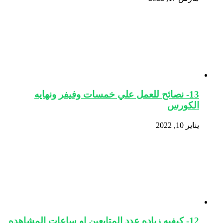
13- نصائح للعمل علي خمسات وفيفر ونهايه
الكورس
يناير 10, 2022
12- كيفيه زياده عدد المتابعين او ساعات المشاهده