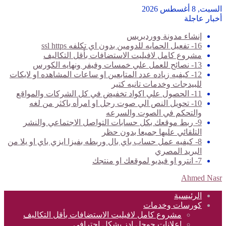
السبت, 8 أغسطس 2026
أخبار عاجلة
إنشاء مدونة ووردبريس
16- تفعيل الحمايه للدومين بدون اي تكلفه ssl https
مشروع كامل لافيليت الاستضافات بأقل التكاليف
13- نصائح للعمل علي خمسات وفيفر ونهايه الكورس
12- كيفيه زياده عدد المتابعين او ساعات المشاهده او لايكات
للبيدجات وخدمات تانيه كتير
11- الحصول علي اكواد تخفيض في كل الشركات والمواقع
10- تحويل النص الي صوت رجل او امرأه باكثر من لغه
والتحكم في الصوت والسرعه
9- ربط موقعك بكل حسابات التواصل الاجتماعي والنشر
التلقائي عليها جميعا بدون حظر
8- كيفيه عمل حساب باي بال وربطه بفيزا ايزي باي او يلا من
البريد المصري
7- انترو او فيديو لموقعك او منتجك
Ahmed Nasr
الرئيسية
كورسات وخدمات
مشروع كامل لافيليت الاستضافات بأقل التكاليف
اعلانات جوجل ادز بشكل احترافي