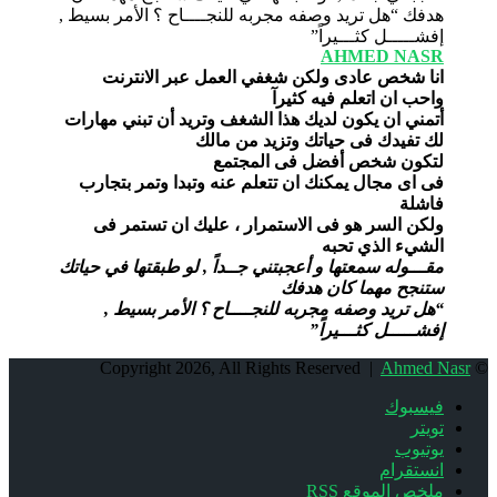
AHMED NASR
انا شخص عادى ولكن شغفي العمل عبر الانترنت
واحب ان اتعلم فيه كثيرآ
أتمني ان يكون لديك هذا الشغف وتريد أن تبني مهارات
لك تفيدك فى حياتك وتزيد من مالك
لتكون شخص أفضل فى المجتمع
فى اى مجال يمكنك ان تتعلم عنه وتبدا وتمر بتجارب
فاشلة
ولكن السر هو فى الاستمرار ، عليك ان تستمر فى
الشيء الذي تحبه
مقـــوله سمعتها و أعجبتني جــداً , لو طبقتها في حياتك
ستنجح مهما كان هدفك
“هل تريد وصفه مجربه للنجــــاح ؟ الأمر بسيط ,
إفشـــــل كثـــيراً”
Ahmed Nasr
© Copyright 2026, All Rights Reserved |
فيسبوك
تويتر
يوتيوب
انستقرام
ملخص الموقع RSS