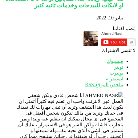
او لايكات للبيدجات وخدمات تانيه كتير
يناير 10, 2022
إنضم لقناتنا
لا تنسي الاشتراك
فيسبوك
تويتر
يوتيوب
انستقرام
ملخص الموقع RSS