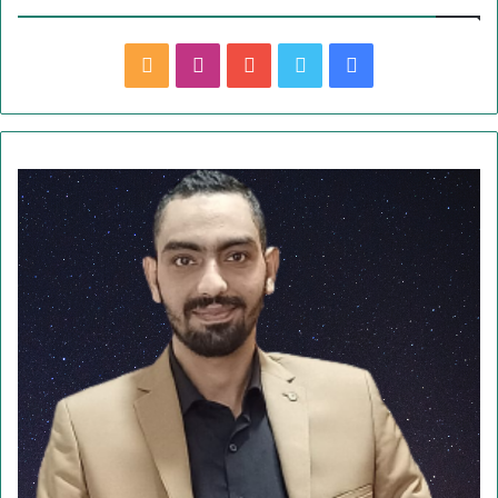
ف
ت
ي
ا
م
ي
و
و
ن
ل
س
ي
ت
س
خ
ب
ت
ي
ت
ص
و
ر
و
ق
ا
ك
ب
ر
ل
ا
م
م
و
ق
ع