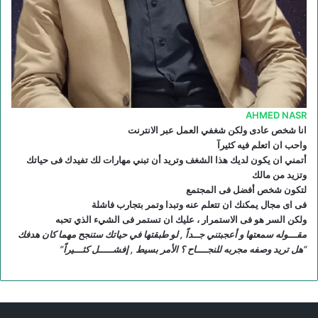
R
S
S
AHMED NASR
انا شخص عادى ولكن شغفي العمل عبر الانترنت
واحب ان اتعلم فيه كثيرآ
أتمني ان يكون لديك هذا الشغف وتريد أن تبني مهارات لك تفيدك فى حياتك
وتزيد من مالك
لتكون شخص أفضل فى المجتمع
فى اى مجال يمكنك ان تتعلم عنه وتبدا وتمر بتجارب فاشلة
ولكن السر هو فى الاستمرار ، عليك ان تستمر فى الشيء الذي تحبه
مقـــوله سمعتها و أعجبتني جــداً , لو طبقتها في حياتك ستنجح مهما كان هدفك
“هل تريد وصفه مجربه للنجــــاح ؟ الأمر بسيط , إفشـــــل كثـــيراً”