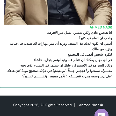
S
AHMED NASR
انا شخص عادى ولكن شغفي العمل عبر الانترنت
واحب ان اتعلم فيه كثيرآ
أتمني ان يكون لديك هذا الشغف وتريد أن تبني مهارات لك تفيدك فى حياتك
وتزيد من مالك
لتكون شخص أفضل فى المجتمع
فى اى مجال يمكنك ان تتعلم عنه وتبدا وتمر بتجارب فاشلة
ولكن السر هو فى الاستمرار ، عليك ان تستمر فى الشيء الذي تحبه
مقـــوله سمعتها و أعجبتني جــداً , لو طبقتها في حياتك ستنجح مهما كان هدفك
“هل تريد وصفه مجربه للنجــــاح ؟ الأمر بسيط , إفشـــــل كثـــيراً”
Ahmed Nasr
© Copyright 2026, All Rights Reserved |