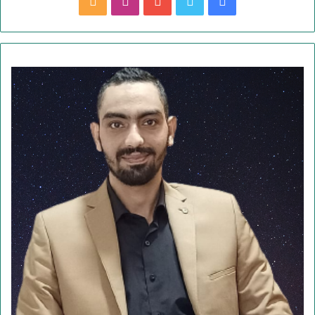
ف
ت
ي
ا
م
ي
و
و
ن
ل
س
ي
ت
س
خ
ب
ت
ي
ت
ص
و
ر
و
ق
ا
ك
ب
ر
ل
ا
م
م
و
ق
ع
R
S