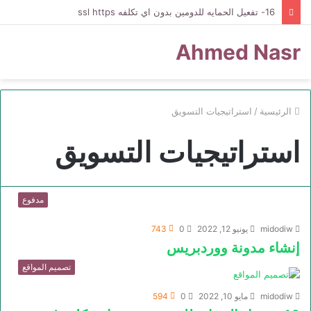
16- تفعيل الحمايه للدومين بدون اي تكلفه ssl https
Ahmed Nasr
الرئيسية
/
استراتيجيات التسويق
استراتيجيات التسويق
مدفوع
midodiw
يونيو 12, 2022
0
743
إنشاء مدونة ووردبريس
تصميم المواقع
midodiw
مايو 10, 2022
0
594