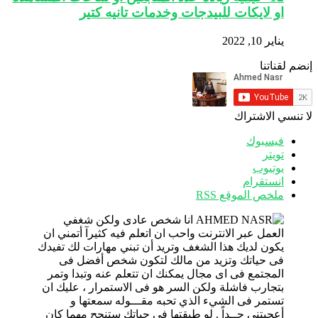
او لايكات للبيدجات وخدمات تانيه كتير
يناير 10, 2022
إنضم لقناتنا
لا تنسي الاشتراك
فيسبوك
تويتر
يوتيوب
انستقرام
ملخص الموقع RSS