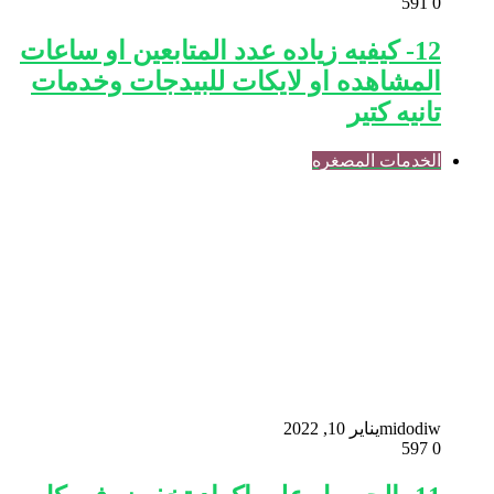
591
0
12- كيفيه زياده عدد المتابعين او ساعات
المشاهده او لايكات للبيدجات وخدمات
تانيه كتير
الخدمات المصغره
midodiw
يناير 10, 2022
597
0