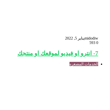
midodiw
يناير 5, 2022
593
0
7- انترو او فيديو لموقعك او منتجك
الخدمات المصغره