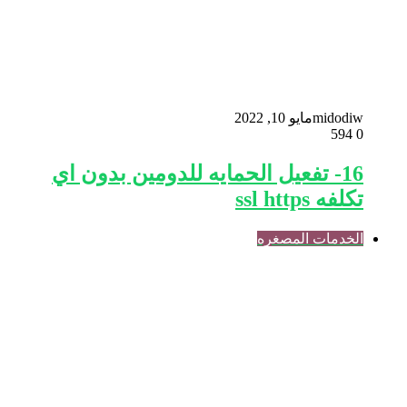
midodiw
مايو 10, 2022
594
0
16- تفعيل الحمايه للدومين بدون اي
تكلفه ssl https
الخدمات المصغره