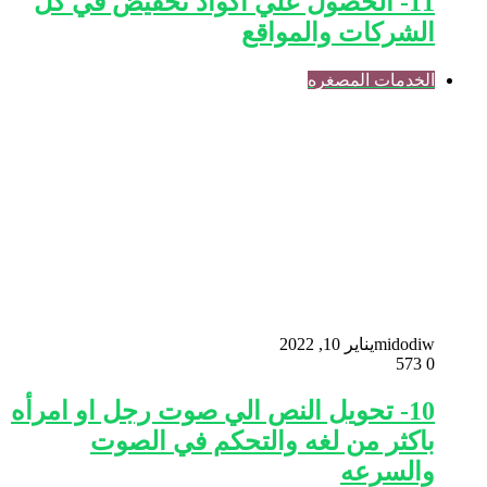
11- الحصول علي اكواد تخفيض في كل
الشركات والمواقع
الخدمات المصغره
midodiw
يناير 10, 2022
573
0
10- تحويل النص الي صوت رجل او امرأه
باكثر من لغه والتحكم في الصوت
والسرعه