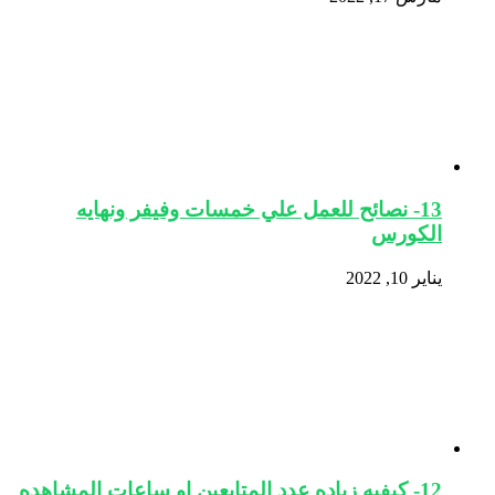
13- نصائح للعمل علي خمسات وفيفر ونهايه
الكورس
يناير 10, 2022
12- كيفيه زياده عدد المتابعين او ساعات المشاهده