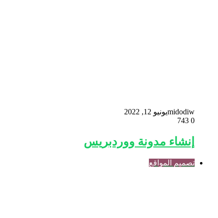
midodiw
يونيو 12, 2022
743
0
إنشاء مدونة ووردبريس
تصميم المواقع