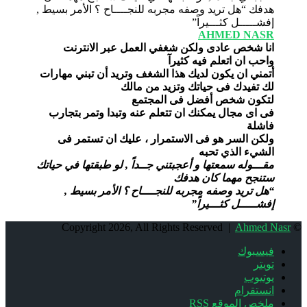
AHMED NASR
انا شخص عادى ولكن شغفي العمل عبر الانترنت
واحب ان اتعلم فيه كثيرآ
أتمني ان يكون لديك هذا الشغف وتريد أن تبني مهارات
لك تفيدك فى حياتك وتزيد من مالك
لتكون شخص أفضل فى المجتمع
فى اى مجال يمكنك ان تتعلم عنه وتبدا وتمر بتجارب
فاشلة
ولكن السر هو فى الاستمرار ، عليك ان تستمر فى
الشيء الذي تحبه
مقـــوله سمعتها و أعجبتني جــداً , لو طبقتها في حياتك
ستنجح مهما كان هدفك
“هل تريد وصفه مجربه للنجــــاح ؟ الأمر بسيط ,
إفشـــــل كثـــيراً”
Ahmed Nasr
© Copyright 2026, All Rights Reserved |
فيسبوك
تويتر
يوتيوب
انستقرام
ملخص الموقع RSS