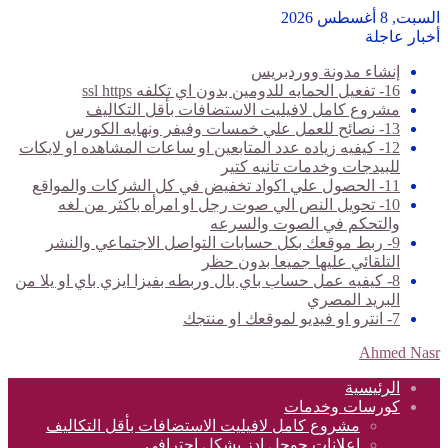
السبت, 8 أغسطس 2026
أخبار عاجلة
إنشاء مدونة ووردبريس
16- تفعيل الحمايه للدومين بدون اي تكلفه ssl https
مشروع كامل لافيليت الاستضافات بأقل التكاليف
13- نصائح للعمل علي خمسات وفيفر ونهايه الكورس
12- كيفيه زياده عدد المتابعين او ساعات المشاهده او لايكات
للبيدجات وخدمات تانيه كتير
11- الحصول علي اكواد تخفيض في كل الشركات والمواقع
10- تحويل النص الي صوت رجل او امرأه باكثر من لغه
والتحكم في الصوت والسرعه
9- ربط موقعك بكل حسابات التواصل الاجتماعي والنشر
التلقائي عليها جميعا بدون حظر
8- كيفيه عمل حساب باي بال وربطه بفيزا ايزي باي او يلا من
البريد المصري
7- انترو او فيديو لموقعك او منتجك
Ahmed Nasr
الرئيسية
كورسات وخدمات
مشروع كامل لافيليت الاستضافات بأقل التكاليف
اعلانات جوجل ادز بشكل احترافي